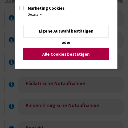
Selbstverständlich sind stets alle Geschlechter gleichermaßen gemeint.
Marketing Cookies
Details
Kassenärztlicher Notdienst
Eigene Auswahl bestätigen
Kinderschutzgruppe
oder
Alle Cookies bestätigen
Leistungsspektrum
Pädiatrische Notaufnahme
Kinderchirurgische Notaufnahme
Kontakt