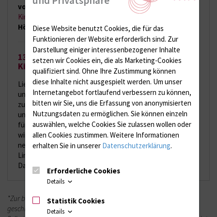
und Privatsphäre
von 14:30 – 17:30
Uhr herzlich zum
8.
Kinderschutzsymposium „Kinderschutz im Dialog“
in den
Hörsaal der UKJ
ein. Weitere Informationen finden Sie
hier.
Diese Website benutzt Cookies, die für das
Funktionieren der Website erforderlich sind.
Zur
Darstellung einiger interessenbezogener Inhalte
13. FACHTAGUNG zur Palliativversorgung von
setzen wir Cookies ein, die als Marketing-Cookies
Kindern und Jugendlichen
qualifiziert sind. Ohne Ihre Zustimmung können
diese Inhalte nicht ausgespielt werden.
Um unser
Liebe Kolleginnen und Kollegen, das SAPV-Team für Kinder
Internetangebot fortlaufend verbessern zu können,
und Jugendliche "Mike Möwenherz" lädt sehr herzlich ein
bitten wir Sie, uns die Erfassung von anonymisierten
zur 13. FACHTAGUNG zur Palliativversorgung von Kindern
Nutzungsdaten zu ermöglichen.
Sie können einzeln
und Jugendlichen am
Sa., 10. Oktober 2026
in der Klinik
auswählen, welche Cookies Sie zulassen wollen oder
für Kinderheilkunde und Jugendmedizin. Im Mittelpunkt
allen Cookies zustimmen. Weitere Informationen
wird diesmal die Betreuung von Patienten mit
neuropädiatrischen Diagnosen, insbesondere die
erhalten Sie in unserer
Datenschutzerklärung
.
Linderung ihrer Unruhe stehen.
Das Porgramm finden Sie
hier
Erforderliche Cookies
Details
*Zur besseren Lesbarkeit wird in diesem Text auf eine
Statistik Cookies
geschlechtsneutrale oder gendergerechte Sprache verzichtet.
Details